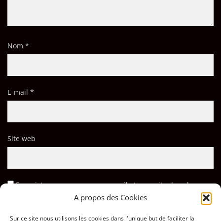
Nom
*
E-mail
*
Site web
Enregistrer mon nom, mon e-mail et mon site dans le
navigateur pour mon prochain commentaire.
A propos des Cookies
Sur ce site nous utilisons les cookies dans l'unique but de faciliter la