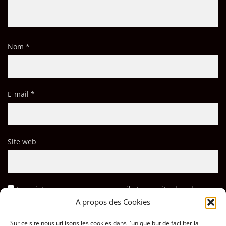
Nom
*
E-mail
*
Site web
Enregistrer mon nom, mon e-mail et mon site dans le
navigateur pour mon prochain commentaire.
A propos des Cookies
Sur ce site nous utilisons les cookies dans l'unique but de faciliter la