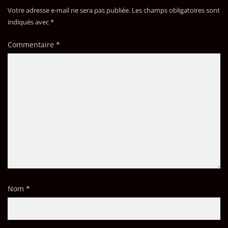
Votre adresse e-mail ne sera pas publiée.
Les champs obligatoires sont
indiqués avec
*
Commentaire
*
Nom
*