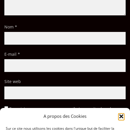
Nom
*
E-mail
*
Site web
Enregistrer mon nom, mon e-mail et mon site dans le
navigateur pour mon prochain commentaire.
A propos des Cookies
Sur ce site nous utilisons les cookies dans l'unique but de faciliter la