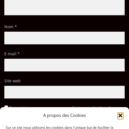
Nom
*
E-mail
*
Site web
Enregistrer mon nom, mon e-mail et mon site dans le
navigateur pour mon prochain commentaire.
A propos des Cookies
Sur ce site nous utilisons les cookies dans l'unique but de faciliter la